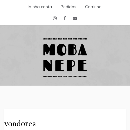
Skip
Minha conta
Pedidos
Carrinho
to
content
Escritora
MOBA NEPE
ZINID
voadores