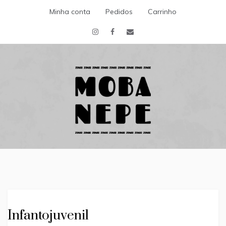
Skip
Minha conta
Pedidos
Carrinho
to
content
Escritora
MOBA NEPE
ZINID
Infantojuvenil