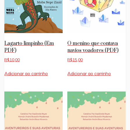
Lagarto limpinho (Em
O menino que contava
PDF)
navios voadores (PDF)
R$
10,00
R$
15,00
Adicionar ao carrinho
Adicionar ao carrinho