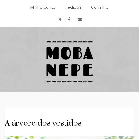
Skip
Minha conta
Pedidos
Carrinho
to
content
Escritora
MOBA NEPE
ZINID
A árvore dos vestidos