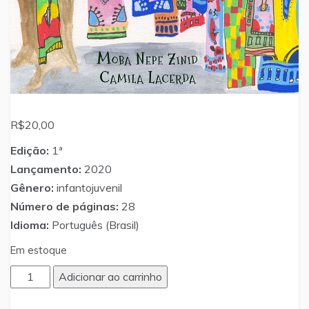
R$
20,00
Edição:
1ª
Lançamento:
2020
Gênero:
infantojuvenil
Número de páginas:
28
Idioma:
Português (Brasil)
Em estoque
A
Adicionar ao carrinho
árvore