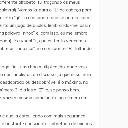
iferente alfabeto, fui traçando os meus
lavra!). Vamos lá: para o “L” de cabeça para
a letra “gê”; a consoante que se parece com
senta um jogo de duplos, lembrando-me, assim,
 na palavra “nhoc” e, com isso, eu me lembro
lhada), é a vogal “i”, que eu tento ver com o
obre ou “não rico”, é a consoante “R” faltando
ngo: “ia”; uma boa multiplicação: onde vejo
nós, analistas do discurso, já que essa letra
u” desdobrado ou desdobrável é o máximo, na
mero 3, é a letra “Z”; e, se penso bem,
e, vai ser mesmo semelhante ao número em
 é que já estou lendo com mais segurança
 e bastante consciente, sobretudo de minhas