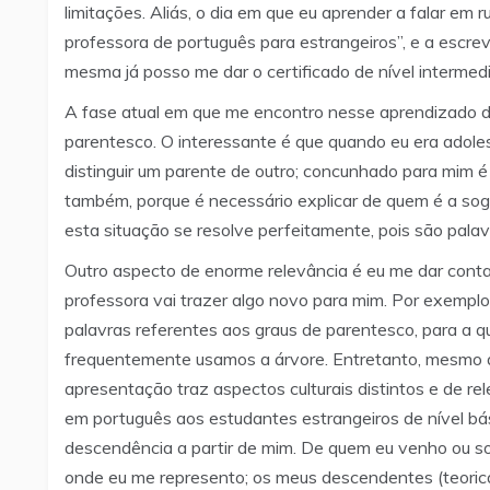
limitações. Aliás, o dia em que eu aprender a falar em 
professora de português para estrangeiros”, e a escreve
mesma já posso me dar o certificado de nível intermedi
A fase atual em que me encontro nesse aprendizado d
parentesco. O interessante é que quando eu era adole
distinguir um parente de outro; concunhado para mim é
também, porque é necessário explicar de quem é a sogr
esta situação se resolve perfeitamente, pois são palav
Outro aspecto de enorme relevância é eu me dar conta 
professora vai trazer algo novo para mim. Por exempl
palavras referentes aos graus de parentesco, para a qu
frequentemente usamos a árvore. Entretanto, mesmo q
apresentação traz aspectos culturais distintos e de re
em português aos estudantes estrangeiros de nível bás
descendência a partir de mim. De quem eu venho ou so
onde eu me represento; os meus descendentes (teoricam