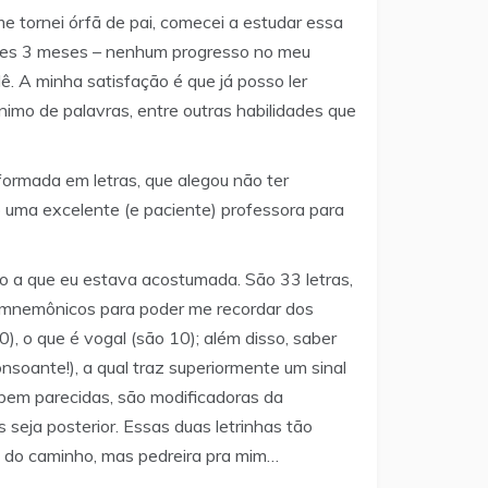
e tornei órfã de pai, comecei a estudar essa
esses 3 meses – nenhum progresso no meu
ê. A minha satisfação é que já posso ler
nimo de palavras, entre outras habilidades que
formada em letras, que alegou não ter
o uma excelente (e paciente) professora para
ilo a que eu estava acostumada. São 33 letras,
s mnemônicos para poder me recordar dos
, o que é vogal (são 10); além disso, saber
oante!), a qual traz superiormente um sinal
s bem parecidas, são modificadoras da
 seja posterior. Essas duas letrinhas tão
o do caminho, mas pedreira pra mim…