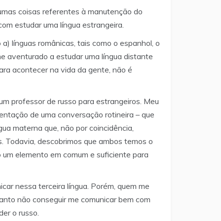
gumas coisas referentes à manutenção do
om estudar uma língua estrangeira.
) línguas românicas, tais como o espanhol, o
 me aventurado a estudar uma língua distante
ara acontecer na vida da gente, não é
um professor de russo para estrangeiros. Meu
ustentação de uma conversação rotineira – que
ua materna que, não por coincidência,
ês. Todavia, descobrimos que ambos temos o
omo um elemento em comum e suficiente para
ar nessa terceira língua. Porém, quem me
quanto não conseguir me comunicar bem com
der o russo.