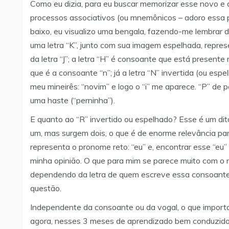
Como eu dizia, para eu buscar memorizar esse novo e d
processos associativos (ou mnemônicos – adoro essa pa
baixo, eu visualizo uma bengala, fazendo-me lembrar d
uma letra “K”, junto com sua imagem espelhada, repre
da letra “J”; a letra “H” é consoante que está presente
que é a consoante “n”; já a letra “N” invertida (ou espe
meu mineirês: “novim” e logo o “i” me aparece. “P” de p
uma haste (“perninha”).
E quanto ao “R” invertido ou espelhado? Esse é um dito
um, mas surgem dois, o que é de enorme relevância para 
representa o pronome reto: “eu” e, encontrar esse “e
minha opinião. O que para mim se parece muito com o nú
dependendo da letra de quem escreve essa consoant
questão.
Independente da consoante ou da vogal, o que importa
agora, nesses 3 meses de aprendizado bem conduzido