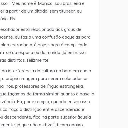
russo: “Meu nome é Mônica, sou brasileira e
r a partir de um ditado, sem titubear, eu
ário! Rs.
esafiador está relacionada aos graus de
scente, eu fazia uma confusão daquelas para
 algo estranho até hoje; sogra é complicado
a: se da esposa ou do marido. Já em russo,
ras distintas, felizmente!
da interferência da cultura na hora em que a
o, a própria imagem para serem colocadas as
al nós, professores de língua estrangeira,
ue façamos de forma similar, quanto à base, a
levância. Eu, por exemplo, quando ensino isso
ico, faço a distinção entre ascendência e
u descendente, fica na parte superior àquela
ente, já que não os tive!), ficam abaixo.