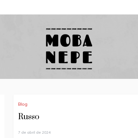
Escritora
MOBA NEPE
ZINID
Blog
Russo
7 de abril de 2024