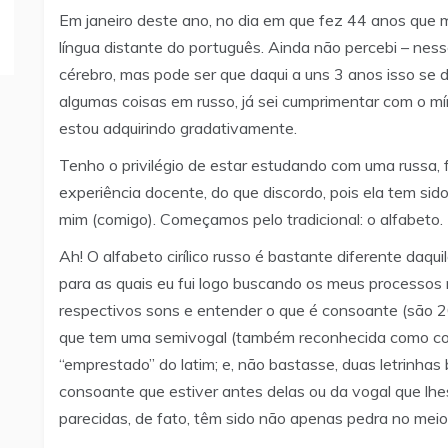
Em janeiro deste ano, no dia em que fez 44 anos que m
língua distante do português. Ainda não percebi – n
cérebro, mas pode ser que daqui a uns 3 anos isso se d
algumas coisas em russo, já sei cumprimentar com o mí
estou adquirindo gradativamente.
Tenho o privilégio de estar estudando com uma russa, 
experiência docente, do que discordo, pois ela tem sid
mim (comigo). Começamos pelo tradicional: o alfabeto.
Ah! O alfabeto cirílico russo é bastante diferente daqu
para as quais eu fui logo buscando os meus processo
respectivos sons e entender o que é consoante (são 20)
que tem uma semivogal (também reconhecida como cons
“emprestado” do latim; e, não bastasse, duas letrinha
consoante que estiver antes delas ou da vogal que lhes
parecidas, de fato, têm sido não apenas pedra no mei