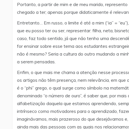
Portanto, a partir de mim e de meu marido, represento
chegado a ter; apenas porque didaticamente é relevan
Entretanto… Em russo, o limite é até a mim (“ia” = “eu”
que eu posso ter ou ser, representar: filha, neta, bisne
caso, faz todo sentido, já que não tenho uma descen
for ensinar sobre esse tema aos estudantes estrangei
não é mesmo? Seria a cultura do outro mudando a minha
a serem pensadas.
Enfim, o que mais me chama a atenção nesse processo 
os artigos não têm presença, nem relevância, em que 
é o “phi” grego, o qual surge como símbolo na matemát
denominado “o número de ouro”, é saber que, por mais 
alfabetização daquela que estamos aprendendo, sempr
intrínseco como motivadores para o aprendizado, fazen
imaginávamos, mais prazeroso do que desejávamos e, c
ainda mais das pessoas com as quais nos relacionamos