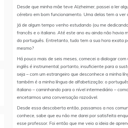
Desde que minha mãe teve Alzheimer, passei a ler al
cérebro em bom funcionamento. Uma delas tem a ver c
Já de algum tempo venho estudando (ou me dedicando a
francês e o italiano. Até este ano eu ainda não havia
do português. Entretanto, tudo tem a sua hora exata p
mesmo?
Há pouco mais de seis meses, comecei a dialogar com 
inglês é instrumental; portanto, insuficiente para a s
seja – com um estrangeiro que desconhece a minha líng
também é a minha língua de alfabetização: o portugu
italiano – caminhando para o nível intermediário – c
encetarmos uma conversação razoável.
Desde essa descoberta então, passamos a nos comunic
conhece, sabe que eu não me darei por satisfeita en
esse professor. Foi então que me veio a ideia de apren